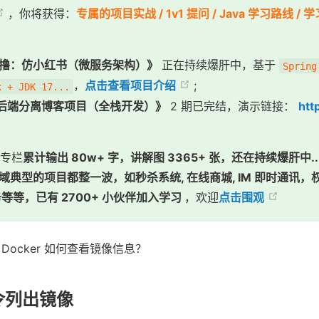
，你将获得：
专属的项目实战 / 1v1 提问 / Java 学习路线 / 
撸：仿小红书（微服务架构）》
正在持续爆肝中，基于
Spring
，
点击查看项目介绍
;
x + JDK 17...
后端分离博客项目（全栈开发）》
2 期已完结，演示链接：
htt
专栏
累计输出 80w+ 字，讲解图 3365+ 张，还在持续爆肝中
领域典型的项目都整一波，如秒杀系统, 在线商城, IM 即时通讯，权
 微服务等等，已有 2700+ 小伙伴加入学习
，欢迎
点击围观
ocker 如何查看镜像信息？
命令列出镜像