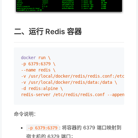
二、运行 Redis 容器
docker
run \

-p 6379:6379 \

--name redis \

-v /usr/local/docker/redis/redis.conf:/etc/redis
-v /usr/local/docker/redis/data:/data \

-d redis:alpine \

redis-server /etc/redis/redis.conf --appendonly
命令说明：
: 将容器的 6379 端口映射到
-p 6379:6379
宿主机的 6379 端口；