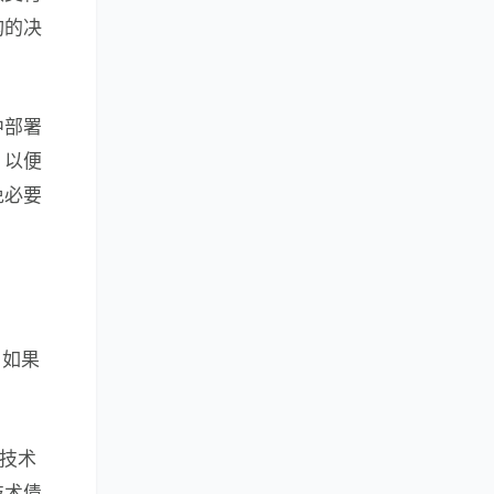
构的决
中部署
，以便
免必要
。如果
技术
技术债