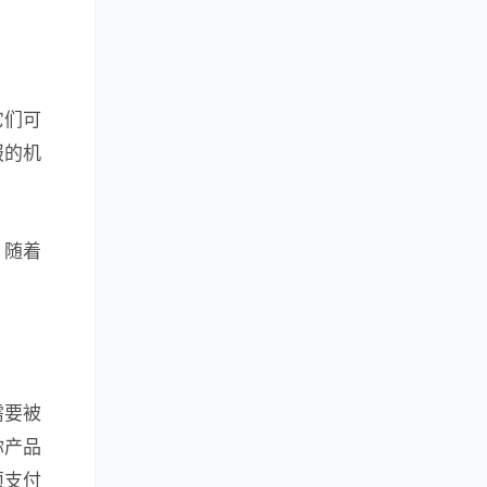
它们可
报的机
，随着
需要被
你产品
须支付