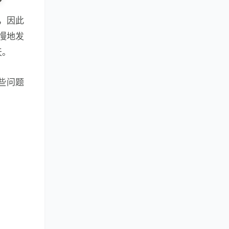
，因此
慢地发
天。
些问题