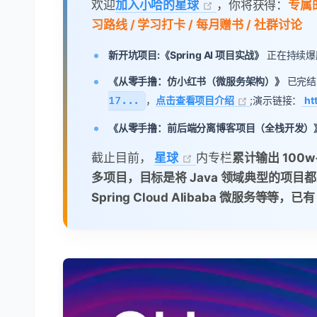
欢迎
加入小哈的星球
，你将获得：
专属的
习路线 / 学习打卡 / 每月赠书 / 社群讨论
新开坑项目:《Spring AI 项目实战》
正在持续爆肝中，基
《从零手撸：仿小红书（微服务架构）》
已完结
17...
，
点击查看项目介绍
;演示链接：
ht
《从零手撸：前后端分离博客项目（全栈开发）
截止目前，
星球
内专栏
累计输出 100
多项目，目标是将 Java 领域典型的项目都
Spring Cloud Alibaba 微服务等等，