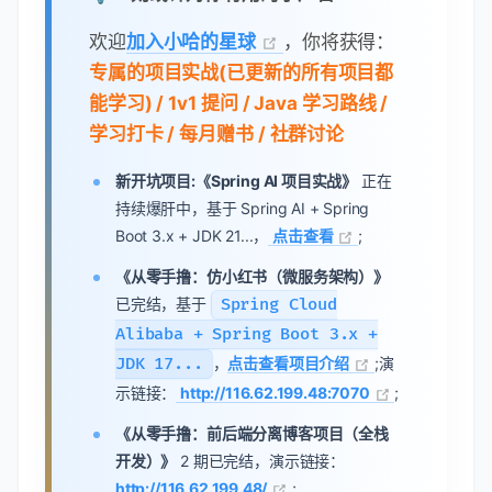
欢迎
加入小哈的星球
，你将获得：
专属的项目实战(已更新的所有项目都
能学习) / 1v1 提问 / Java 学习路线 /
学习打卡 / 每月赠书 / 社群讨论
新开坑项目:《Spring AI 项目实战》
正在
持续爆肝中，基于 Spring AI + Spring
Boot 3.x + JDK 21...，
点击查看
;
《从零手撸：仿小红书（微服务架构）》
已完结，基于
Spring Cloud
Alibaba + Spring Boot 3.x +
JDK 17...
，
点击查看项目介绍
;演
示链接：
http://116.62.199.48:7070
;
《从零手撸：前后端分离博客项目（全栈
开发）》
2 期已完结，演示链接：
http://116.62.199.48/
;