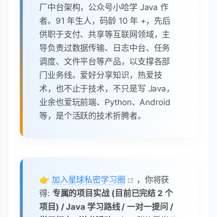
Oc+Q0/WFPl1aw5VV/VrO8FCoB15lFVlpKaQ1
Yh+DVU8ke+rt9Th0BCHXe0uZOEmH0nOnH/
0onD
加入私密学习圈
个人介绍
：大家好，我是小哈。前某
厂中台架构，公众号小哈学 Java 作
者。91 年生人，码龄 10 年 +，先后
供职于支付、共享等互联网领域，主
导负责过数据传输、日志中台、任务
调度、文件平台等产品，以支撑各部