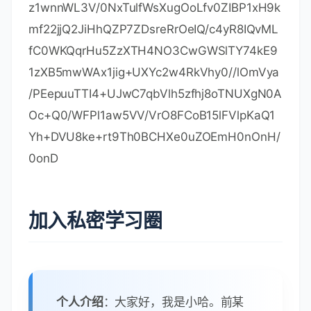
63JKvWvRZO1iRuWCEfUMkdqQ9VQPXziE/Bls
OIgrL6RlJfuFcEZ8TK3syIfIGQZNCxYhLLUuet2
HE6LJYPQ5c0jH4kDooRpcVZ4rBxNwddpctU
O2te9UU5/FjhioZQsPvd92qOTsV+8Cyl2fvNh
NKD1Uu9ff5AkVIQn4JU23ozdB/R5oUlebwaT
E6WZNBs+TA/qPj+5/we9NH71WRB0hqUoLI2
AKKyiPw++FtN4Su1vsdDlrAzDj9ILjpjJKA1Imu
VcG329/WTYIKysZ1CWK3zATg9BeCUPAV1p
Qy8ToXOq+RSYen6winZ2OO93eyHv2Iw5kbn
1dqfBw1BuTE29V2FJKicJSu8iEOpfoafwJISXm
z1wnnWL3V/0NxTulfWsXugOoLfv0ZIBP1xH9k
mf22jjQ2JiHhQZP7ZDsreRrOeIQ/c4yR8IQvML
fC0WKQqrHu5ZzXTH4NO3CwGWSlTY74kE9
1zXB5mwWAx1jig+UXYc2w4RkVhy0//lOmVya
/PEepuuTTI4+UJwC7qbVlh5zfhj8oTNUXgN0A