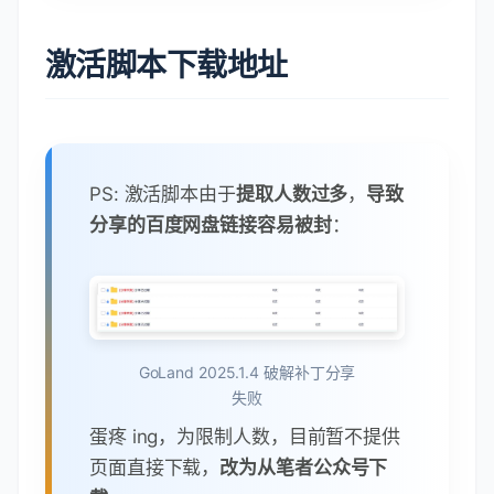
90w+ 字，演示图片：3365 张，还在
持续爆肝中，目标将 Java 程序员生涯
中，比较典型的项目都教会大家，如
前端后端分离、秒杀系统、在线商
城、IM 即时通讯（Netty）、权限管
理、Spring Cloud Alibaba 等... 目前
有 3300+ 小伙伴已加入，一起学习打
卡，一起进步！同频的人才能走的更
快、更远 ！
欢迎各位小伙伴加入哟 ~
激活脚本下载地址