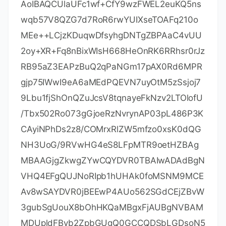
07I1AHnFJYsXk0RtgnoX8XQ4BTywS9V0xgrK
y+woltYQZDYokF2dPI08gAR3qw7TJyeHrNtrg
7VFE+F4vUzpg==-
MIIETDCCAjSgAwIBAgIBDTANBgkqhkiG9w0B
AQsFADAYMRYwFAYDVQQDDA1KZXRQcm9m
aWxlIENBMB4XDTIwMTAxOTA5MDU1M1oXDT
IyMTAyMTA5MDU1M1owHzEdMBsGA1UEAw
wUcHJvZDJ5LWZyb20tMjAyMDEwMTkwggEi
MA0GCSqGSIb3DQEBAQUAA4IBDwAwggEK
AoIBAQCUlaUFc1wf+CfY9wzFWEL2euKQ5ns
wqb57V8QZG7d7RoR6rwYUIXseTOAFq210o
MEe++LCjzKDuqwDfsyhgDNTgZBPAaC4vUU
2oy+XR+Fq8nBixWIsH668HeOnRK6RRhsr0rJz
RB95aZ3EAPzBuQ2qPaNGm17pAX0Rd6MPR