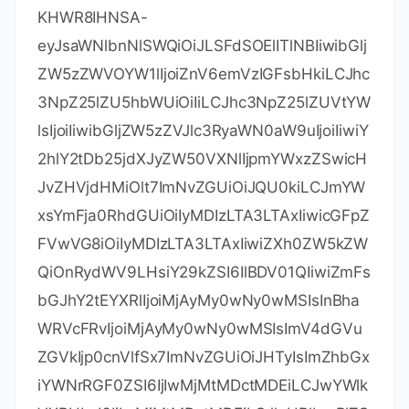
勾选
，以激活码的方式来激
Activation code
活，复制下面指定激活码，输入后，点击
激活按钮即可激活成功啦：
Activate
KHWR8IHNSA-
eyJsaWNlbnNlSWQiOiJLSFdSOElITlNBIiwibGlj
ZW5zZWVOYW1lIjoiZnV6emVzIGFsbHkiLCJhc
3NpZ25lZU5hbWUiOiIiLCJhc3NpZ25lZUVtYW
lsIjoiIiwibGljZW5zZVJlc3RyaWN0aW9uIjoiIiwiY