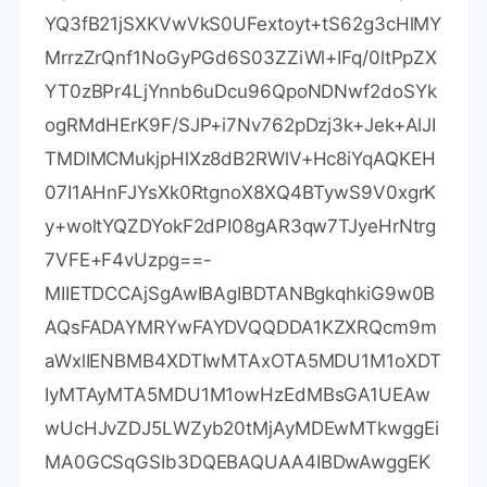
EYXRlIjoiMjAyMy0wNy0wMSIsInBhaWRVcFRvI
joiMjAyMy0wNy0wMSIsImV4dGVuZGVkIjp0c
nVlfV0sIm1ldGFkYXRhIjoiMDEyMDIyMDcwMV
BTQU4wMDAwMDUiLCJoYXNoIjoiVFJJQUw6
MTMwMDM2MTk4NiIsImdyYWNlUGVyaW9kR
GF5cyI6NywiYXV0b1Byb2xvbmdhdGVkIjpmY
WxzZSwiaXNBdXRvUHJvbG9uZ2F0ZWQiOm
ZhbHNlfQ==-
HSXeXwBpvEO32vcE3ZjmeBdPd6FljAQ9ZO7
hqlibWbiJl9LbXIFFBGG9ZiKtvEcYXHdv22jTo8
YQ3fB21jSXKVwVkS0UFextoyt+tS62g3cHlMY
MrrzZrQnf1NoGyPGd6S03ZZiWl+IFq/0ltPpZX
YT0zBPr4LjYnnb6uDcu96QpoNDNwf2doSYk
ogRMdHErK9F/SJP+i7Nv762pDzj3k+Jek+AlJI
TMDlMCMukjpHlXz8dB2RWlV+Hc8iYqAQKEH