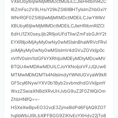
2hlY2tDb25jdXJyZW50VXNlIjpmYWxzZSwicH
JvZHVjdHMiOlt7ImNvZGUiOiJQU0kiLCJmYW
xsYmFja0RhdGUiOiIyMDIzLTA3LTAxIiwicGFpZ
FVwVG8iOiIyMDIzLTA3LTAxIiwiZXh0ZW5kZW
QiOnRydWV9LHsiY29kZSI6IlBDV01QIiwiZmFs
bGJhY2tEYXRlIjoiMjAyMy0wNy0wMSIsInBha
WRVcFRvIjoiMjAyMy0wNy0wMSIsImV4dGVu
ZGVkIjp0cnVlfSx7ImNvZGUiOiJHTyIsImZhbGx
iYWNrRGF0ZSI6IjIwMjMtMDctMDEiLCJwYWlk
VXBUbyI6IjIwMjMtMDctMDEiLCJleHRlbmRlZC
I6ZmFsc2V9LHsiY29kZSI6IlBHTyIsImZhbGxiY
WNrRGF0ZSI6IjIwMjMtMDctMDEiLCJwYWlkV
XBUbyI6IjIwMjMtMDctMDEiLCJleHRlbmRlZCI
6dHJ1ZX0seyJjb2RlIjoiUFdTIiwiZmFsbGJhY2t