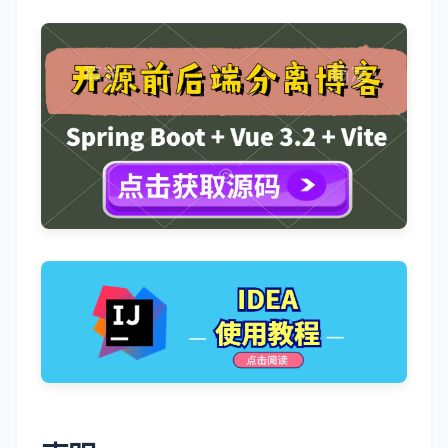
码，或者关注公众号：
小哈学
Java
，
回复关键字：
脚本
, 即可免费
无套路获取激活码、破解补丁
，持续
更新中 ~。