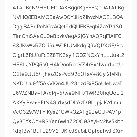
gjp75IWwI9eA6aMEdPQEVN7uyOtM5zSsjoj7
9Lbu1fjShOnQZuJcsV8tqnayeFkNzv2LTOlofU
/Tbx502Ro073gGjoeRzNvrynAP03pL486P3K
CAyiNPhDs2z8/COMrxRlZW5mfzo0xsK0dQG
NH3UoG/9RVwHG4eS8LFpMTR9oetHZBAg
MBAAGjgZkwgZYwCQYDVR0TBAIwADAdBgN
VHQ4EFgQUJNoRIpb1hUHAk0foMSNM9MCE
Av8wSAYDVR0jBEEwP4AUo562SGdCEjZBvW
3gubSgUouX8bOhHKQaMBgxFjAUBgNVBAM
MDUpldFByb2ZpbGUgQ0GCCQDSbLGDsoN5
4TATBgNVHSUEDDAKBggrBgEFBQcDATALBg
NVHQ8EBAMCBaAwDQYJKoZIhvcNAQELBQA
DggIBABqRoNGxAQct9dQUFK8xqhiZaYPd30
TlmCmSAaGJ0eBpvkVeqA2jGYhAQRqFiAlFC