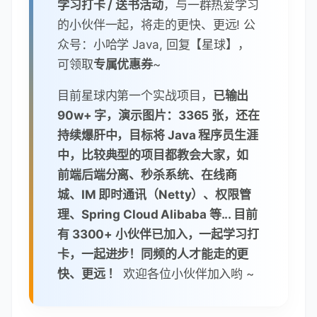
门业务线。爱好分享知识，热爱技
术，也不止于技术，不只是写 Java，
业余也爱玩前端、Python、Android
等，是个活跃的技术折腾者。
👉
加入星球私密学习圈
，你将获
得:
专属的项目实战 (目前已完结 2 个
项目) / Java 学习路线 / 一对一提问 /
学习打卡 / 送书活动
，与一群热爱学习
的小伙伴一起，将走的更快、更远! 公
众号：小哈学 Java, 回复【星球】，
可领取
专属优惠券
~
目前星球内第一个实战项目，
已输出