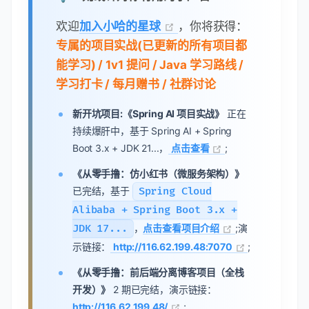
欢迎
加入小哈的星球
，你将获得：
专属的项目实战(已更新的所有项目都
能学习) / 1v1 提问 / Java 学习路线 /
学习打卡 / 每月赠书 / 社群讨论
新开坑项目:《Spring AI 项目实战》
正在
持续爆肝中，基于 Spring AI + Spring
Boot 3.x + JDK 21...，
点击查看
;
《从零手撸：仿小红书（微服务架构）》
已完结，基于
Spring Cloud
Alibaba + Spring Boot 3.x +
JDK 17...
，
点击查看项目介绍
;演
示链接：
http://116.62.199.48:7070
;
《从零手撸：前后端分离博客项目（全栈
开发）》
2 期已完结，演示链接：
http://116.62.199.48/
;