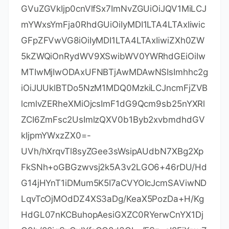
GVuZGVkIjp0cnVlfSx7ImNvZGUiOiJQV1MiLCJ
mYWxsYmFja0RhdGUiOiIyMDI1LTA4LTAxIiwic
GFpZFVwVG8iOiIyMDI1LTA4LTAxIiwiZXh0ZW
5kZWQiOnRydWV9XSwibWV0YWRhdGEiOiIw
MTIwMjIwODAxUFNBTjAwMDAwNSIsImhhc2g
iOiJUUklBTDo5NzM1MDQ0MzkiLCJncmFjZVB
lcmlvZERheXMiOjcsImF1dG9Qcm9sb25nYXRl
ZCI6ZmFsc2UsImlzQXV0b1Byb2xvbmdhdGV
kIjpmYWxzZX0=-
UVh/hXrqvTl8syZGee3sWsipAUdbN7XBg2Xp
FkSNh+oGBGzwvsj2k5A3v2LGO6+46rDU/Hd
G14jHYnT1iDMum5K5I7aCVYOIcJcmSAViwND
LqvTcOjMOdDZ4XS3aDg/KeaX5PozDa+H/Kg
HdGL07nKCBuhopAesiGXZC0RYerwCnYX1Dj