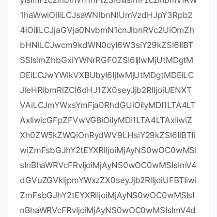
1haWwiOiIiLCJsaWNlbnNlUmVzdHJpY3Rpb2
4iOiIiLCJjaGVja0NvbmN1cnJlbnRVc2UiOmZh
bHNlLCJwcm9kdWN0cyI6W3siY29kZSI6IlBT
SSIsImZhbGxiYWNrRGF0ZSI6IjIwMjUtMDgtM
DEiLCJwYWlkVXBUbyI6IjIwMjUtMDgtMDEiLC
JleHRlbmRlZCI6dHJ1ZX0seyJjb2RlIjoiUENXT
VAiLCJmYWxsYmFja0RhdGUiOiIyMDI1LTA4LT
AxIiwicGFpZFVwVG8iOiIyMDI1LTA4LTAxIiwiZ
Xh0ZW5kZWQiOnRydWV9LHsiY29kZSI6IlBTIi
wiZmFsbGJhY2tEYXRlIjoiMjAyNS0wOC0wMSI
sInBhaWRVcFRvIjoiMjAyNS0wOC0wMSIsImV4
dGVuZGVkIjpmYWxzZX0seyJjb2RlIjoiUFBTIiwi
ZmFsbGJhY2tEYXRlIjoiMjAyNS0wOC0wMSIsI
nBhaWRVcFRvIjoiMjAyNS0wOC0wMSIsImV4d