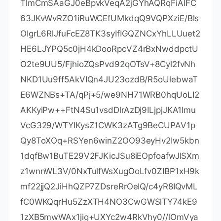
TlmCmSAaGJ0eBpvkVeqA2jGYhAQRqFiAlFC
63JKvWvRZO1iRuWCEfUMkdqQ9VQPXziE/Bls
OIgrL6RlJfuFcEZ8TK3syIfIGQZNCxYhLLUuet2
HE6LJYPQ5c0jH4kDooRpcVZ4rBxNwddpctU
O2te9UU5/FjhioZQsPvd92qOTsV+8Cyl2fvNh
NKD1Uu9ff5AkVIQn4JU23ozdB/R5oUlebwaT
E6WZNBs+TA/qPj+5/we9NH71WRB0hqUoLI2
AKKyiPw++FtN4Su1vsdDlrAzDj9ILjpjJKA1Imu
VcG329/WTYIKysZ1CWK3zATg9BeCUPAV1p
Qy8ToXOq+RSYen6winZ2OO93eyHv2Iw5kbn
1dqfBw1BuTE29V2FJKicJSu8iEOpfoafwJISXm
z1wnnWL3V/0NxTulfWsXugOoLfv0ZIBP1xH9k
mf22jjQ2JiHhQZP7ZDsreRrOeIQ/c4yR8IQvML
fC0WKQqrHu5ZzXTH4NO3CwGWSlTY74kE9
1zXB5mwWAx1jig+UXYc2w4RkVhy0//lOmVya