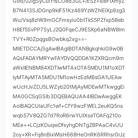
G9b/02igSyCuIYfsCO8d3GL+/ESz+sI8FiXmyZ
B7N413SJDGnp9klF51Kz469YzWZNEIXp9zg3
Wu/Vsq8zlW9mGCFmsyiu0btTkS5PZfxp5Beb
H8Ef5SvPP7SyLJ2Q0FqeCJ9ESXp6aNBW8lm
TVY+R0ZpqgsBOwbkq2xg==-
MIIETDCCAjSgAwIBAgIBDTANBgkqhkiG9w0B
AQsFADAYMRYwFAYDVQQDDA1KZXRQcm9m
aWxlIENBMB4XDTIwMTAxOTA5MDU1M1oXDT
IyMTAyMTA5MDU1M1owHzEdMBsGA1UEAw
wUcHJvZDJ5LWZyb20tMjAyMDEwMTkwggEi
MA0GCSqGSIb3DQEBAQUAA4IBDwAwggEK
AoIBAQCUlaUFc1wf+CfY9wzFWEL2euKQ5ns
wqb57V8QZG7d7RoR6rwYUIXseTOAFq210o
MEe++LCjzKDuqwDfsyhgDNTgZBPAaC4vUU
2oy+XR+Fq8nBixWIsH668HeOnRK6RRhsr0rJz