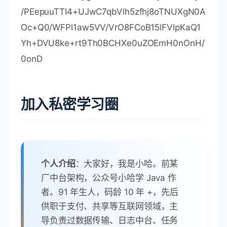
/PEepuuTTI4+UJwC7qbVlh5zfhj8oTNUXgN0A
Oc+Q0/WFPl1aw5VV/VrO8FCoB15lFVlpKaQ1
Yh+DVU8ke+rt9Th0BCHXe0uZOEmH0nOnH/
0onD
加入私密学习圈
个人介绍
：大家好，我是小哈。前某
厂中台架构，公众号小哈学 Java 作
者。91 年生人，码龄 10 年 +，先后
供职于支付、共享等互联网领域，主
导负责过数据传输、日志中台、任务