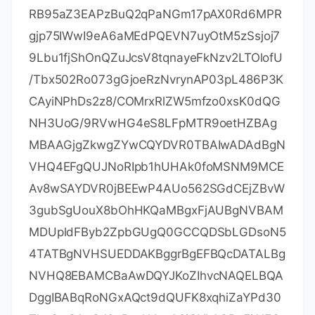
RB95aZ3EAPzBuQ2qPaNGm17pAX0Rd6MPR
gjp75IWwI9eA6aMEdPQEVN7uyOtM5zSsjoj7
9Lbu1fjShOnQZuJcsV8tqnayeFkNzv2LTOlofU
/Tbx502Ro073gGjoeRzNvrynAP03pL486P3K
CAyiNPhDs2z8/COMrxRlZW5mfzo0xsK0dQG
NH3UoG/9RVwHG4eS8LFpMTR9oetHZBAg
MBAAGjgZkwgZYwCQYDVR0TBAIwADAdBgN
VHQ4EFgQUJNoRIpb1hUHAk0foMSNM9MCE
Av8wSAYDVR0jBEEwP4AUo562SGdCEjZBvW
3gubSgUouX8bOhHKQaMBgxFjAUBgNVBAM
MDUpldFByb2ZpbGUgQ0GCCQDSbLGDsoN5
4TATBgNVHSUEDDAKBggrBgEFBQcDATALBg
NVHQ8EBAMCBaAwDQYJKoZIhvcNAQELBQA
DggIBABqRoNGxAQct9dQUFK8xqhiZaYPd30