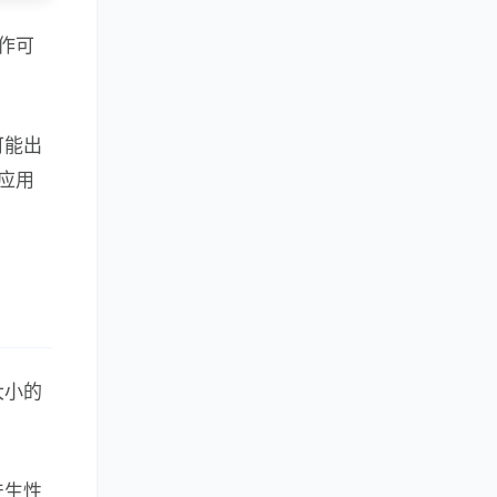
作可
可能出
应用
大小的
产生性