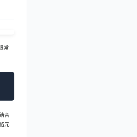
很常
相结合
格元