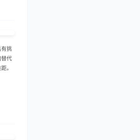
具有挑
的替代
差距。