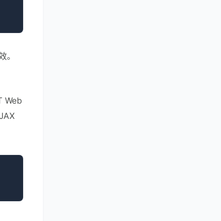
效。
 Web
JAX