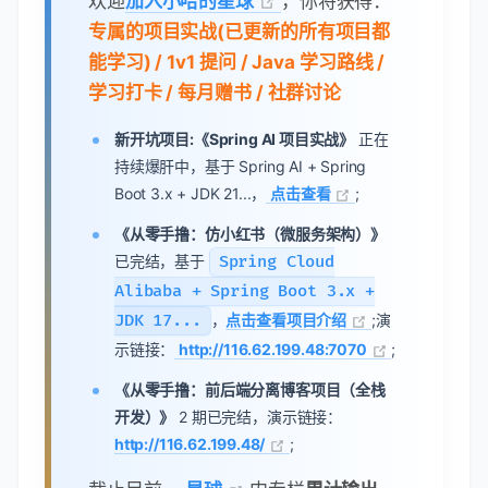
欢迎
加入小哈的星球
，你将获得：
专属的项目实战(已更新的所有项目都
能学习) / 1v1 提问 / Java 学习路线 /
学习打卡 / 每月赠书 / 社群讨论
新开坑项目:《Spring AI 项目实战》
正在
持续爆肝中，基于 Spring AI + Spring
Boot 3.x + JDK 21...，
点击查看
;
《从零手撸：仿小红书（微服务架构）》
已完结，基于
Spring Cloud
Alibaba + Spring Boot 3.x +
JDK 17...
，
点击查看项目介绍
;演
示链接：
http://116.62.199.48:7070
;
《从零手撸：前后端分离博客项目（全栈
开发）》
2 期已完结，演示链接：
http://116.62.199.48/
;