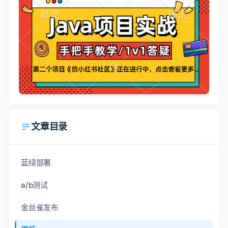
文章目录
蓝绿部署
a/b测试
金丝雀发布