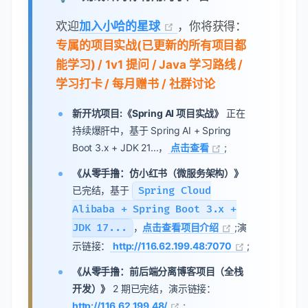
欢迎
加入小哈的星球
，你将获得：
专属的项目实战(已更新的所有项目都
能学习) / 1v1 提问 / Java 学习路线 /
学习打卡 / 每月赠书 / 社群讨论
新开坑项目:《Spring AI 项目实战》
正在
持续爆肝中，基于 Spring AI + Spring
Boot 3.x + JDK 21...，
点击查看
;
《从零手撸：仿小红书（微服务架构）》
已完结，基于
Spring Cloud
Alibaba + Spring Boot 3.x +
JDK 17...
，
点击查看项目介绍
;演
示链接：
http://116.62.199.48:7070
;
《从零手撸：前后端分离博客项目（全栈
开发）》
2 期已完结，演示链接：
http://116.62.199.48/
;