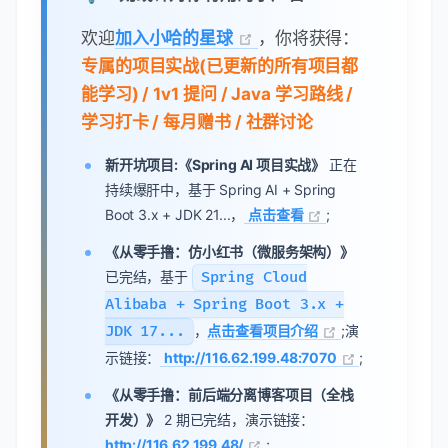
欢迎
加入小哈的星球
，你将获得：
专属的项目实战(已更新的所有项目都
能学习) / 1v1 提问 / Java 学习路线 /
学习打卡 / 每月赠书 / 社群讨论
新开坑项目:《Spring AI 项目实战》
正在
持续爆肝中，基于 Spring AI + Spring
Boot 3.x + JDK 21...，
点击查看
;
《从零手撸：仿小红书（微服务架构）》
已完结，基于
Spring Cloud
Alibaba + Spring Boot 3.x +
JDK 17...
，
点击查看项目介绍
;演
示链接：
http://116.62.199.48:7070
;
《从零手撸：前后端分离博客项目（全栈
开发）》
2 期已完结，演示链接：
http://116.62.199.48/
;