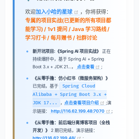
欢迎
加入小哈的星球
，你将获得：
专属的项目实战(已更新的所有项目都
能学习) / 1v1 提问 / Java 学习路线 /
学习打卡 / 每月赠书 / 社群讨论
新开坑项目:《Spring AI 项目实战》
正在
持续爆肝中，基于 Spring AI + Spring
Boot 3.x + JDK 21...，
点击查看
;
《从零手撸：仿小红书（微服务架构）》
已完结，基于
Spring Cloud
Alibaba + Spring Boot 3.x +
JDK 17...
，
点击查看项目介绍
;演
示链接：
http://116.62.199.48:7070
;
《从零手撸：前后端分离博客项目（全栈
开发）》
2 期已完结，演示链接：
http://116.62.199.48/
;