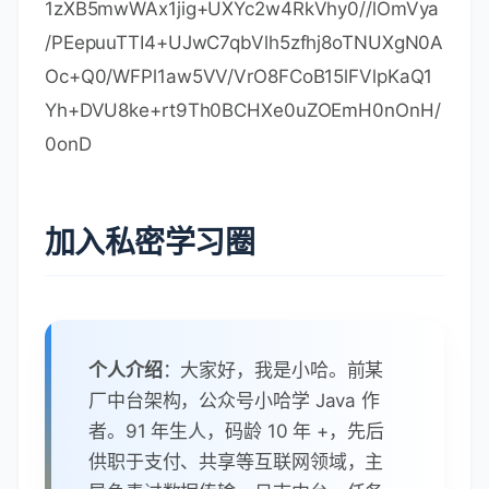
63JKvWvRZO1iRuWCEfUMkdqQ9VQPXziE/Bls
OIgrL6RlJfuFcEZ8TK3syIfIGQZNCxYhLLUuet2
HE6LJYPQ5c0jH4kDooRpcVZ4rBxNwddpctU
O2te9UU5/FjhioZQsPvd92qOTsV+8Cyl2fvNh
NKD1Uu9ff5AkVIQn4JU23ozdB/R5oUlebwaT
E6WZNBs+TA/qPj+5/we9NH71WRB0hqUoLI2
AKKyiPw++FtN4Su1vsdDlrAzDj9ILjpjJKA1Imu
VcG329/WTYIKysZ1CWK3zATg9BeCUPAV1p
Qy8ToXOq+RSYen6winZ2OO93eyHv2Iw5kbn
1dqfBw1BuTE29V2FJKicJSu8iEOpfoafwJISXm
z1wnnWL3V/0NxTulfWsXugOoLfv0ZIBP1xH9k
mf22jjQ2JiHhQZP7ZDsreRrOeIQ/c4yR8IQvML
fC0WKQqrHu5ZzXTH4NO3CwGWSlTY74kE9
1zXB5mwWAx1jig+UXYc2w4RkVhy0//lOmVya