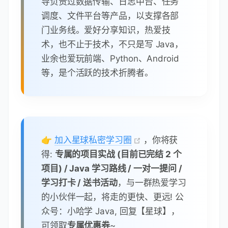
/PEepuuTTI4+UJwC7qbVlh5zfhj8oTNUXgN0A
Oc+Q0/WFPl1aw5VV/VrO8FCoB15lFVlpKaQ1
Yh+DVU8ke+rt9Th0BCHXe0uZOEmH0nOnH/
0onD
加入私密学习圈
个人介绍
：大家好，我是小哈。前某
厂中台架构，公众号小哈学 Java 作
者。91 年生人，码龄 10 年 +，先后
供职于支付、共享等互联网领域，主
导负责过数据传输、日志中台、任务