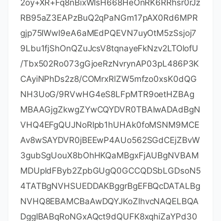
qmOhQiIcNK3IBcZS8gANY0XaFmF6gkglNl7g
1fPP9nZ79MWWlvDuqlXmVMCiS2OFiMNfAsJ
8fjIWiY32r3PlnV/ES356fwYnVDw9ATvRZL05
VaRKrLSfKuq8E/ewiRGxA==-
MIIETDCCAjSgAwIBAgIBDTANBgkqhkiG9w0B
AQsFADAYMRYwFAYDVQQDDA1KZXRQcm9m
aWxlIENBMB4XDTIwMTAxOTA5MDU1M1oXDT
IyMTAyMTA5MDU1M1owHzEdMBsGA1UEAw
wUcHJvZDJ5LWZyb20tMjAyMDEwMTkwggEi
MA0GCSqGSIb3DQEBAQUAA4IBDwAwggEK
AoIBAQCUlaUFc1wf+CfY9wzFWEL2euKQ5ns
wqb57V8QZG7d7RoR6rwYUIXseTOAFq210o
MEe++LCjzKDuqwDfsyhgDNTgZBPAaC4vUU
2oy+XR+Fq8nBixWIsH668HeOnRK6RRhsr0rJz