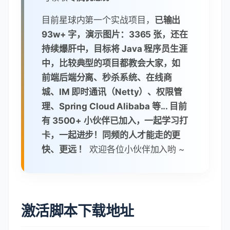
调度、文件平台等产品，以支撑各部
门业务线。爱好分享知识，热爱技
术，也不止于技术，不只是写 Java，
业余也爱玩前端、Python、Android
等，是个活跃的技术折腾者。
👉
加入星球私密学习圈
，你将获
得:
专属的项目实战 (目前已完结 2 个
项目) / Java 学习路线 / 一对一提问 /
学习打卡 / 送书活动
，与一群热爱学习
的小伙伴一起，将走的更快、更远! 公
众号：小哈学 Java, 回复【星球】，
可领取
专属优惠券
~