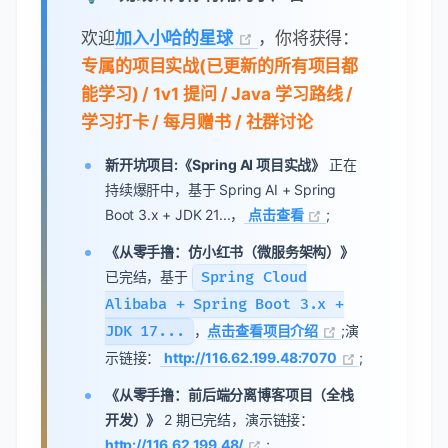
欢迎
加入小哈的星球
，你将获得：
专属的项目实战(已更新的所有项目都
能学习) / 1v1 提问 / Java 学习路线 /
学习打卡 / 每月赠书 / 社群讨论
新开坑项目:《Spring AI 项目实战》
正在
持续爆肝中，基于 Spring AI + Spring
Boot 3.x + JDK 21...，
点击查看
;
《从零手撸：仿小红书（微服务架构）》
已完结，基于
Spring Cloud
Alibaba + Spring Boot 3.x +
JDK 17...
，
点击查看项目介绍
;演
示链接：
http://116.62.199.48:7070
;
《从零手撸：前后端分离博客项目（全栈
开发）》
2 期已完结，演示链接：
http://116.62.199.48/
;