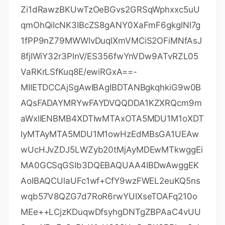
ZWQiOmZhbHNlfSx7ImNvZGUiOiJQV1MiLCJ
mYWxsYmFja0RhdGUiOiIyMDI1LTA4LTAxIiwic
GFpZFVwVG8iOiIyMDI1LTA4LTAxIiwiZXh0ZW
5kZWQiOnRydWV9XSwibWV0YWRhdGEiOiIw
MTIwMjIwODAxUFNBTjAwMDAwNSIsImhhc2g
iOiJUUklBTDoxOTE2MTQ0NDI2IiwiZ3JhY2VQ
ZXJpb2REYXlzIjo3LCJhdXRvUHJvbG9uZ2F0
ZWQiOmZhbHNlLCJpc0F1dG9Qcm9sb25nYX
RlZCI6ZmFsc2V9-
Bc16m/sJ8qqPmC6hBp93iF6Y3vU9CgV5PhP
pWDM3p5qEu3oM/BnP3TuTK4uxuaXo16JJF5
N0RhV1n4Od7mq83La246o9e2tzTBEwniF19
U3zUgOHk9arYIluefGJODHrY07uYfFJzF+i5X
XZ7fVOVz1IjWtcU5Mdet/48gh2RVMRPvIi5JH
Zi1dRawzBKUwTzOeBGvs2GRSqWphxxc5uU