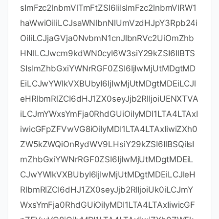
RubyMine，如下图：
勾选
，以激活码的方式来激
Activation code
活，复制下面指定激活码，输入后，点击
激活按钮即可激活成功啦：
Activate
EZK4R5UGRP-
eyJsaWNlbnNlSWQiOiJFWks0UjVVR1JQIiwib
GljZW5zZWVOYW1lIjoia2lkZHkgaW5zZWFtcyI
sImFzc2lnbmVlTmFtZSI6IiIsImFzc2lnbmVlRW1