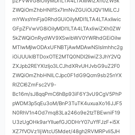
haWwiOiIiLCJsaWNlbnNlUmVzdHJpY3Rpb24i
OiIiLCJjaGVja0NvbmN1cnJlbnRVc2UiOmZhb
HNlLCJwcm9kdWN0cyI6W3siY29kZSI6IlBTS
SIsImZhbGxiYWNrRGF0ZSI6IjIwMjUtMDgtMD
EiLCJwYWlkVXBUbyI6IjIwMjUtMDgtMDEiLCJl
eHRlbmRlZCI6dHJ1ZX0seyJjb2RlIjoiUENXTVA
iLCJmYWxsYmFja0RhdGUiOiIyMDI1LTA4LTAxI
iwicGFpZFVwVG8iOiIyMDI1LTA4LTAxIiwiZXh0
ZW5kZWQiOnRydWV9LHsiY29kZSI6IlBSQiIsI
mZhbGxiYWNrRGF0ZSI6IjIwMjUtMDgtMDEiL
CJwYWlkVXBUbyI6IjIwMjUtMDgtMDEiLCJleH
RlbmRlZCI6dHJ1ZX0seyJjb2RlIjoiUk0iLCJmY
WxsYmFja0RhdGUiOiIyMDI1LTA4LTAxIiwicGF
pZFVwVG8iOiIyMDI1LTA4LTAxIiwiZXh0ZW5k