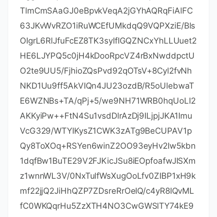
RB95aZ3EAPzBuQ2qPaNGm17pAX0Rd6MPR
gjp75IWwI9eA6aMEdPQEVN7uyOtM5zSsjoj7
9Lbu1fjShOnQZuJcsV8tqnayeFkNzv2LTOlofU
/Tbx502Ro073gGjoeRzNvrynAP03pL486P3K
CAyiNPhDs2z8/COMrxRlZW5mfzo0xsK0dQG
NH3UoG/9RVwHG4eS8LFpMTR9oetHZBAg
MBAAGjgZkwgZYwCQYDVR0TBAIwADAdBgN
VHQ4EFgQUJNoRIpb1hUHAk0foMSNM9MCE
Av8wSAYDVR0jBEEwP4AUo562SGdCEjZBvW
3gubSgUouX8bOhHKQaMBgxFjAUBgNVBAM
MDUpldFByb2ZpbGUgQ0GCCQDSbLGDsoN5
4TATBgNVHSUEDDAKBggrBgEFBQcDATALBg
NVHQ8EBAMCBaAwDQYJKoZIhvcNAQELBQA
DggIBABqRoNGxAQct9dQUFK8xqhiZaYPd30
TlmCmSAaGJ0eBpvkVeqA2jGYhAQRqFiAlFC