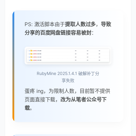
目前星球内第一个实战项目，
已输出
93w+ 字，演示图片：3365 张，还在
持续爆肝中，目标将 Java 程序员生涯
中，比较典型的项目都教会大家，如
前端后端分离、秒杀系统、在线商
城、IM 即时通讯（Netty）、权限管
理、Spring Cloud Alibaba 等... 目前
有 3500+ 小伙伴已加入，一起学习打
卡，一起进步！同频的人才能走的更
快、更远 ！
欢迎各位小伙伴加入哟 ~
激活脚本下载地址