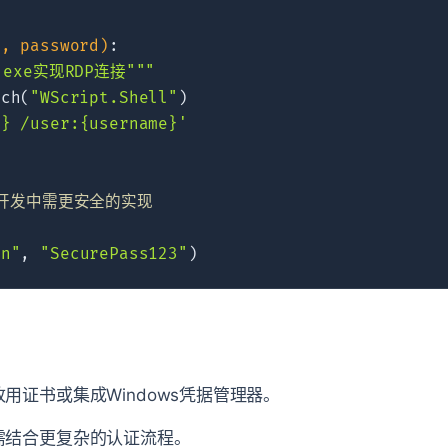
e, password)
:
.exe实现RDP连接"""
tch(
"WScript.Shell"
)  

e}
 /user:
{username}
'
开发中需更安全的实现  
in"
, 
"SecurePass123"
证书或集成Windows凭据管理器。
需结合更复杂的认证流程。