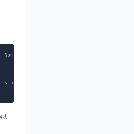
-Name "fDenyTSConnections" -Value 0  

rsion  

务状