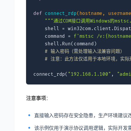
def
connect_rdp
(hostname, usernam
"""通过COM接口调用Windows的mstsc
    shell = win32com.client.Dispa
    command = 
f'mstsc /v:
{hostnam
    shell.Run(command)  

# 输入密码（需处理输入法兼容问题）  
# 注意：此方法仅适用于本地环境，实际
connect_rdp(
"192.168.1.100"
, 
"adm
注意事项
：
直接输入密码存在安全隐患，生产环境建议改用
该示例仅用于演示协议调用逻辑，实际开发