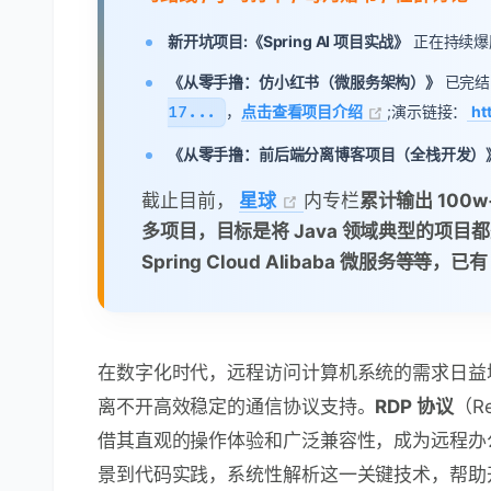
新开坑项目:《Spring AI 项目实战》
正在持续爆肝中，基
《从零手撸：仿小红书（微服务架构）》
已完结
17...
，
点击查看项目介绍
;演示链接：
ht
《从零手撸：前后端分离博客项目（全栈开发）
截止目前，
星球
内专栏
累计输出 100
多项目，目标是将 Java 领域典型的项目都
Spring Cloud Alibaba 微服务等等，
在数字化时代，远程访问计算机系统的需求日益增
离不开高效稳定的通信协议支持。
RDP 协议
（R
借其直观的操作体验和广泛兼容性，成为远程办
景到代码实践，系统性解析这一关键技术，帮助